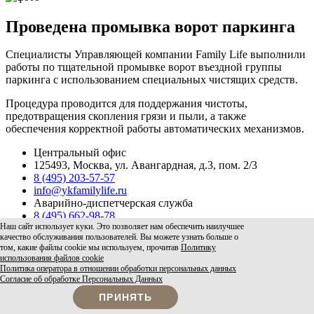
Проведена промывка ворот паркинга
Специалисты Управляющей компании Family Life выполнили
работы по тщательной промывке ворот въездной группы
паркинга с использованием специальных чистящих средств.
Процедура проводится для поддержания чистоты,
предотвращения скопления грязи и пыли, а также
обеспечения корректной работы автоматических механизмов.
Центральный офис
125493, Москва, ул. Авангардная, д.3, пом. 2/3
8 (495) 203-57-57
info@ykfamilylife.ru
Аварийно-диспетчерская служба
8 (495) 662-98-78
Наш сайт использует куки. Это позволяет нам обеспечить наилучшее
ЛИЦЕНЗИЯ №077002323 ОТ 29.11.2021
качество обслуживания пользователей. Вы можете узнать больше о
2012-2025. ООО УК “Фемели Лайф”. Все права
том, какие файлы cookie мы используем, прочитав
Политику
защищены.
использования файлов cookie
Политика конфиденциальности
Политика оператора в отношении обработки персональных данных
Согласие на обработку персональных данных
Согласие об обработке Персональных Данных
Раскрытие информации
ПРИНЯТЬ