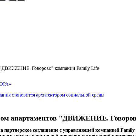
 "ДВИЖЕНИЕ. Говорово" компании Family Life
«ЭРА»
мпания становится архитектором социальной среды
сом апартаментов "ДВИЖЕНИЕ. Говорово
а партнерское соглашение с управляющей компанией Family 
ого тендера и детальной проверки компетенций претендент