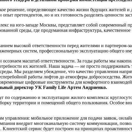
ое решение, определяющее качество жизни будущих жителей и 
и опыт претендентов, но и их готовность разделять ценности за
с на юго-западе Москвы, представляет собой современный прое
ованной среды, где продуманная инфраструктура, качественное 
иманием высокой ответственности перед жителями и партнером-
нженерных систем, профессиональную эксплуатацию общего имущ
осознаем масштаб ответственности. За годы работы мы накопил
отребности их жителей. Наша задача — не просто поддерживать 
среды. Мы разделяем убеждение, что качество управления напря
т бесперебойной работы лифтов до атмосферы добрососедства. 
 современные цифровые инструменты для комфортного взаимодей
льный директор УК Family Life Артем Андриенко.
слуг по содержанию и эксплуатации жилого комплекса: круглос
борку территории и помещений общего пользования. Особое вни
 управления: мобильное приложение для подачи заявок, онлай
 компания внедрит многоканальную систему коммуникации, поз
и. Клиентский сервис будет построен на принципах проактивнос