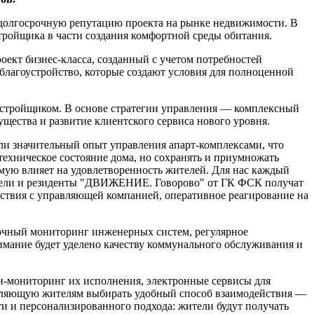
долгосрочную репутацию проекта на рынке недвижимости. В
стройщика в части создания комфортной среды обитания.
кт бизнес-класса, созданный с учетом потребностей
благоустройство, которые создают условия для полноценной
застройщиком. В основе стратегии управления — комплексный
ества и развитие клиентского сервиса нового уровня.
и значительный опыт управления апарт-комплексами, что
техническое состояние дома, но сохранять и приумножать
мую влияет на удовлетворенность жителей. Для нас каждый
Жители и резиденты "ДВИЖЕНИЕ. Говорово" от ГК ФСК получат
ствия с управляющей компанией, оперативное реагирование на
уточный мониторинг инженерных систем, регулярное
мание будет уделено качеству коммунального обслуживания и
н-мониторинг их исполнения, электронные сервисы для
воляющую жителям выбирать удобный способ взаимодействия —
ти и персонализированного подхода: жители будут получать