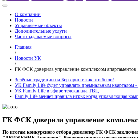
О компании
Новости
Управляемые объекты
Дополнительные услуги
Часто задаваемые вопросы
Главная
/
Новости УК
/
ГК ФСК доверила управление комплексом апартаментов
Зелёные традиции на Берзарина: как это было!
УК Family Life будет управлять премиальным кварталом 
УК Family Life в эфире телеканала ТВЦ
Family Life меняет правила игры: когда управляющая ко
ГК ФСК доверила управление комплек
По итогам конкурсного отбора девелопер ГК ФСК заключил
"ДВИЖЕНИЕ. Говорово". Решение принято после многоэтапн